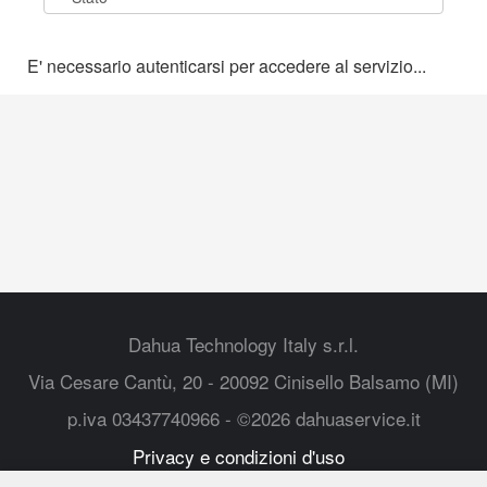
E' necessario autenticarsi per accedere al servizio...
Dahua Technology Italy s.r.l.
Via Cesare Cantù, 20 - 20092 Cinisello Balsamo (MI)
p.iva 03437740966 - ©2026 dahuaservice.it
Privacy e condizioni d'uso
web.italy@dahuatech.com