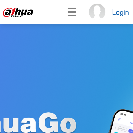
☰
Login