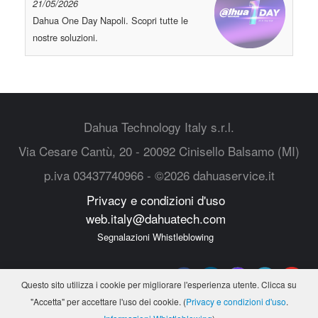
21/05/2026
Dahua One Day Napoli. Scopri tutte le
nostre soluzioni.
Dahua Technology Italy s.r.l.
Via Cesare Cantù, 20 - 20092 Cinisello Balsamo (MI)
p.iva 03437740966 - ©2026 dahuaservice.it
Privacy e condizioni d'uso
web.italy@dahuatech.com
Segnalazioni Whistleblowing
Questo sito utilizza i cookie per migliorare l'esperienza utente. Clicca su
"Accetta" per accettare l'uso dei cookie. (
Privacy e condizioni d'uso
.