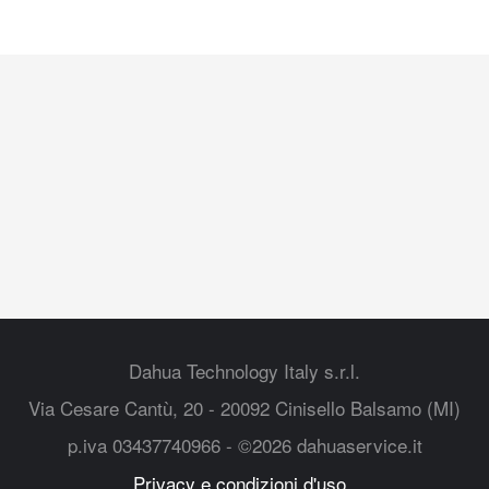
Dahua Technology Italy s.r.l.
Via Cesare Cantù, 20 - 20092 Cinisello Balsamo (MI)
p.iva 03437740966 - ©2026 dahuaservice.it
Privacy e condizioni d'uso