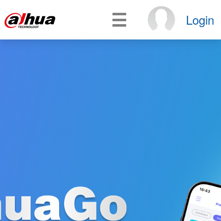
☰
Login