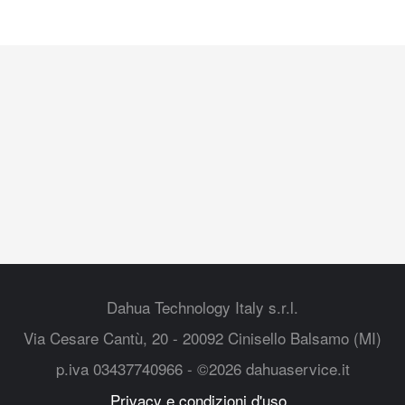
Dahua Technology Italy s.r.l.
Via Cesare Cantù, 20 - 20092 Cinisello Balsamo (MI)
p.iva 03437740966 - ©2026 dahuaservice.it
Privacy e condizioni d'uso