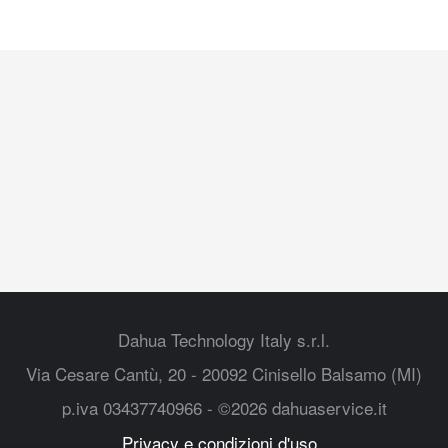
Dahua Technology Italy s.r.l.
Via Cesare Cantù, 20 - 20092 Cinisello Balsamo (MI)
p.iva 03437740966 - ©2026 dahuaservice.it
Privacy e condizioni d'uso