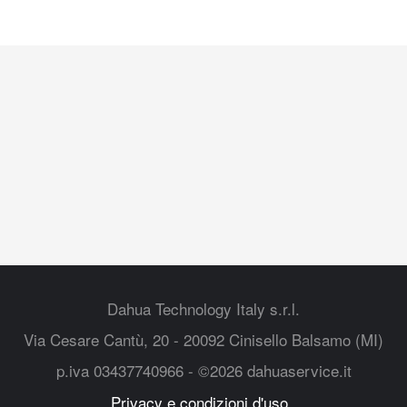
Dahua Technology Italy s.r.l.
Via Cesare Cantù, 20 - 20092 Cinisello Balsamo (MI)
p.iva 03437740966 - ©2026 dahuaservice.it
Privacy e condizioni d'uso