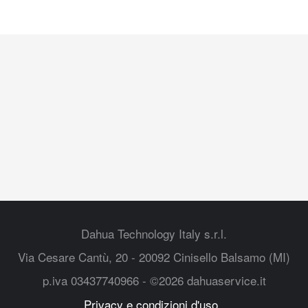
Dahua Technology Italy s.r.l.
Via Cesare Cantù, 20 - 20092 Cinisello Balsamo (MI)
p.iva 03437740966 - ©2026 dahuaservice.it
Privacy e condizioni d'uso